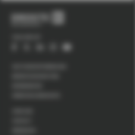
VOLG ONS OP
VASTGOEDONTWIKKELING
BEDRIJFSHUISVESTING
WONINGBOUW
VERBOUW & RENOVATIE
OVER ONS
CONTACT
WERKEN BIJ