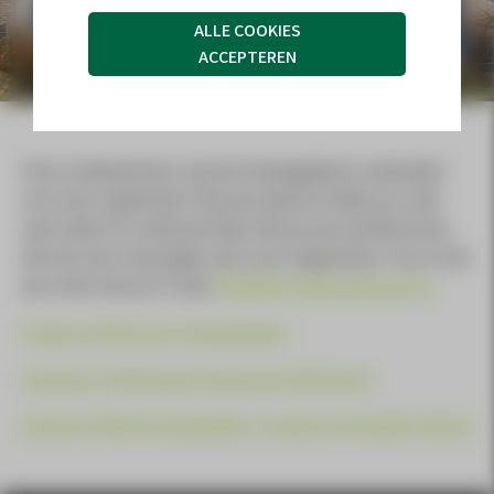
DROSTE
ALLE COOKIES
ACCEPTEREN
Onze medewerkers zijn het belangrijkste onderdeel
van onze organisatie. Wij zijn daarom altijd op zoek
naar talent en vakmanschap. Ben je een professional
die iets kan toevoegen aan onze organisatie. Stuur dan
een mail met je CV naar
info@drostebouwgroep.nl
.
Vacature Allround Timmerlieden
Vacature Timmerman Service & Onderhoud
Vacature Werkvoorbereider / Projectcoördinator Bouw