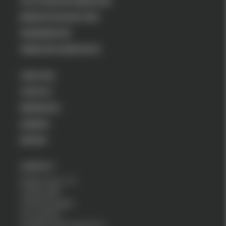
VASTGOEDONTWIKKELING
BEDRIJFSHUISVESTING
WONINGBOUW
VERBOUW & RENOVATIE
OVER ONS
CONTACT
WERKEN BIJ
AANBOD
NIEUWS
CONTACT
Wegtersweg 7-23
Postbus 686
7550 AR Hengelo
074-2551555
info@drostebouwgroep.nl