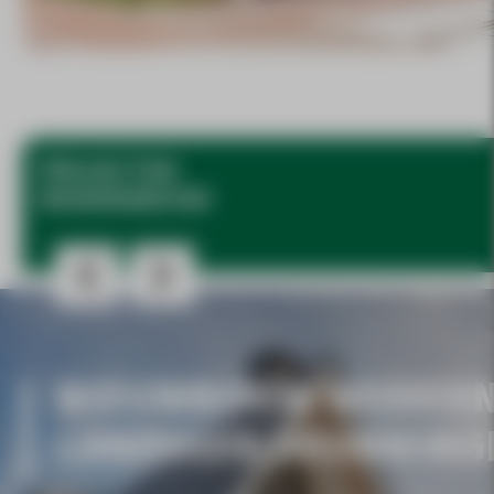
PROJECTEN
WONINGBOUW
NIEUWBOUW MODER
LANDHUIS DEURNING