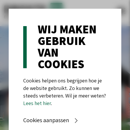
WIJ MAKEN
GEBRUIK
VAN
COOKIES
Cookies helpen ons begrijpen hoe je
de website gebruikt. Zo kunnen we
steeds verbeteren. Wil je meer weten?
Lees het hier
.
Cookies aanpassen
NEXTPOINT