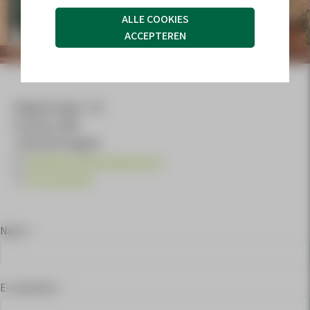
ALLE COOKIES
CONTACT
ACCEPTEREN
Wegtersweg 7-23
Postbus 686
7550 AR Hengelo
E:
info@drostebouwgroep.nl
T:
074-2551555
Naam
*
E-mailadres
*