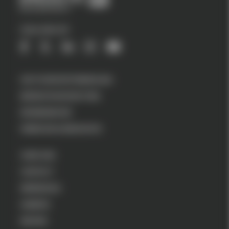
VOLG ONS OP
VASTGOEDONTWIKKELING
BEDRIJFSHUISVESTING
WONINGBOUW
VERBOUW & RENOVATIE
OVER ONS
CONTACT
WERKEN BIJ
AANBOD
NIEUWS